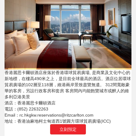
香港麗思卡爾頓酒店座落於香港環球貿易廣場, 是商業及文化中心的
新地標，在樓高490米之上，是目前全球最高的酒店。酒店位居環球
貿易廣場的102層至118層，維港兩岸景致盡覽無遺。 312間寬敞豪
華的客房，另設行政客房和套房 客房間內均能飽覽城市或醉人的維
多利亞港美景
酒店：香港麗思卡爾頓酒店
電話：(852) 22632263
Email：rc.hkgkw.reservations@ritzcarlton.com
地址：香港油麻地柯士甸道西1號圓方環球貿易廣場(ICC)
立刻預定