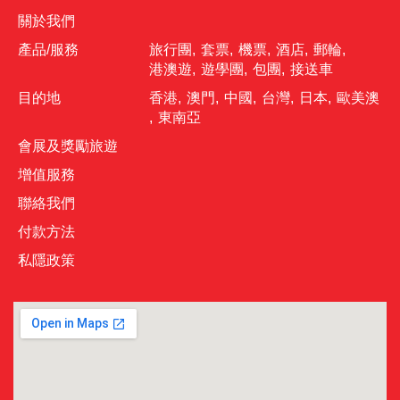
關於我們
產品/服務
旅行團
,
套票
,
機票
,
酒店
,
郵輪
,
港澳遊
,
遊學團
,
包團
,
接送車
目的地
香港
,
澳門
,
中國
,
台灣
,
日本
,
歐美澳
,
東南亞
會展及獎勵旅遊
增值服務
聯絡我們
付款方法
私隱政策