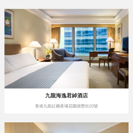
九龍海逸君綽酒店
香港九龍紅磡黃埔花園德豐街20號