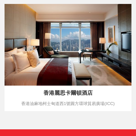
香港麗思卡爾頓酒店
香港油麻地柯士甸道西1號圓方環球貿易廣場(ICC)