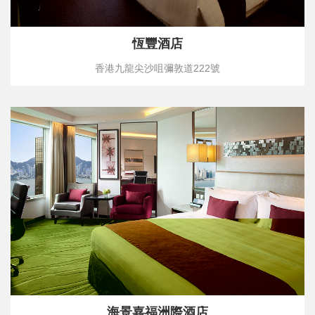
恆豐酒店
香港九龍尖沙咀彌敦道222號
海景嘉福洲際酒店